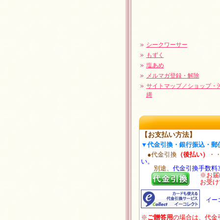
シークワーサー
もずく
塩あめ
メルマガ登録・解除
サイトマップ／ショップ・
縄
【お支払い方法】
▼代金引換・銀行振込・郵
●代金引換
（後払い）
・
い。
別途、
代金引換手数料3
※お届
お受け
イー
※
ご贈答用
の場合は、代金