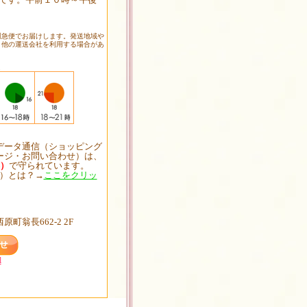
川急便でお届けします。発送地域や
、他の運送会社を利用する場合があ
定
データ通信（ショッピング
ージ・お問い合わせ）は、
応）
で守られています。
対応）とは？→
ここをクリッ
原町翁長662-2 2F
l