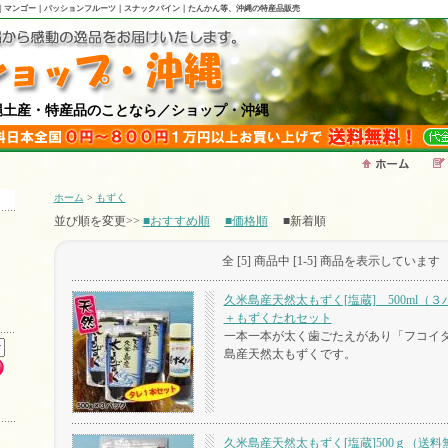
｜マンゴー｜パッションフルーツ｜スナックパイン｜たんかん
等、沖縄の特産品販売
のことなら／ショップ・沖縄
ホーム
>
もずく
並び順を変更>>
■おすすめ順
■価格順
■新着順
全 [5] 商品中 [1-5] 商品を表示しています
久米島産天然太もずく[塩蔵] 500ml（
＋もずくたれセット
一本一本が太く歯ごたえがあり「フコイ
島産天然太もずくです。
久米島産天然太もずく[塩蔵]500ｇ（送料