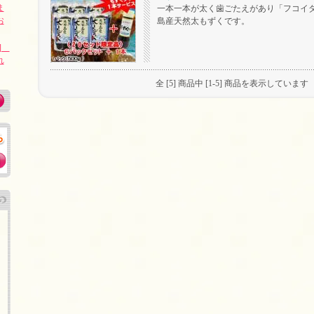
ま
一本一本が太く歯ごたえがあり「フコイ
お
島産天然太もずくです。
蔵]
れ
全 [5] 商品中 [1-5] 商品を表示しています