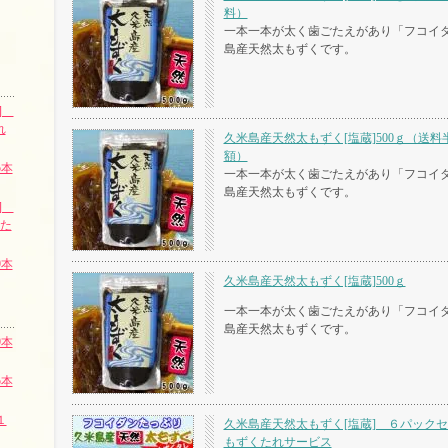
料）
一本一本が太く歯ごたえがあり「フコイ
島産天然太もずくです。
蔵]
れ
久米島産天然太もずく[塩蔵]500ｇ（送料
額）
5本
一本一本が太く歯ごたえがあり「フコイ
島産天然太もずくです。
蔵]
くた
9本
久米島産天然太もずく[塩蔵]500ｇ
一本一本が太く歯ごたえがあり「フコイ
島産天然太もずくです。
9本
5本
１
久米島産天然太もずく[塩蔵] ６パック
もずくたれサービス