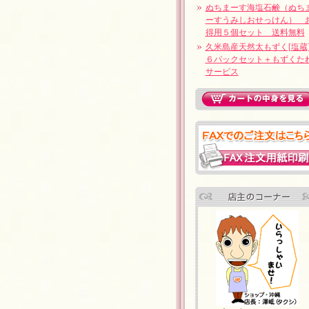
ぬちまーす海塩石鹸（ぬち
ーすうみしおせっけん） 
得用５個セット 送料無料
久米島産天然太もずく[塩
６パックセット＋もずくた
サービス