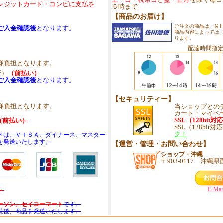
レジットカード・コンビに支払を
５時まで
【商品のお届け】
ご注文の商品は、佐
ご入金確認後
となります。
商品内容によっては
ります。
配達時間指
負担となります。
行）
（前払い）
ご入金確認後
となります。
【セキュリティー】
負担となります。
当ショップとの
カート・マイペ
SSL（128bit対
（前払い）
SSL（128bit
ク！
ドは、ＶＩＳＡ、ダイナース、マスター
を発送いたします。
【運営・管理・お問い合わせ】
ショップ・沖縄
〒903-0117 沖縄県西
E-Mai
）
ーソン、セイコーマート
です。
続後、商品を発送いたします。