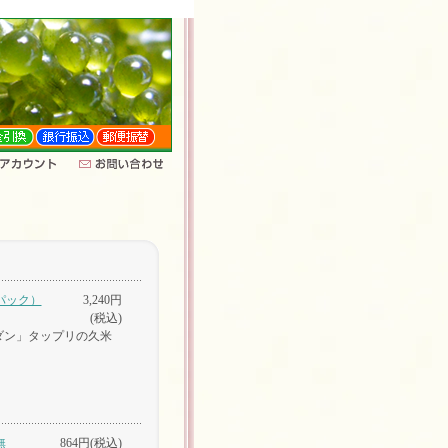
３パック）
3,240円
(税込)
ダン」タップリの久米
無
864円(税込)