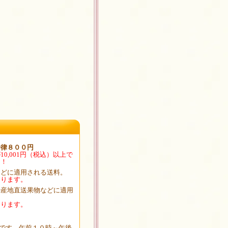
一律８００円
0,001円（税込）以上で
。！
などに適用される送料。
なります。
や産地直送果物などに適用
なります。
です。午前１０時～午後