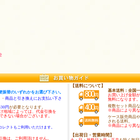
沖
【送料について】
基本送料：全国
便振替のいずれかをお選び下さい。
お買い上げ金額が1
・・
商品と引き換えにお支払い下さ
無料になります
複数セット商品
30円
が必要となります。
※商品により異
け地域によっては、代金引換を
できない場合がございます。
ケース販売商品
される送料。
※商品により異
コレクトもご利用いただけます。
【出荷日・営業時間】
引換は、ご利用頂けません。
土・日・祝祭日
と
盆・正月
を除く毎日