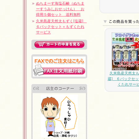
ぬちまーす海塩石鹸（ぬちま
ーすうみしおせっけん） お
得用５個セット 送料無料
久米島産天然太もずく[塩蔵]
６パックセット＋もずくたれ
サービス
久米島産天然太も
蔵] ６パックセ
くたれサー