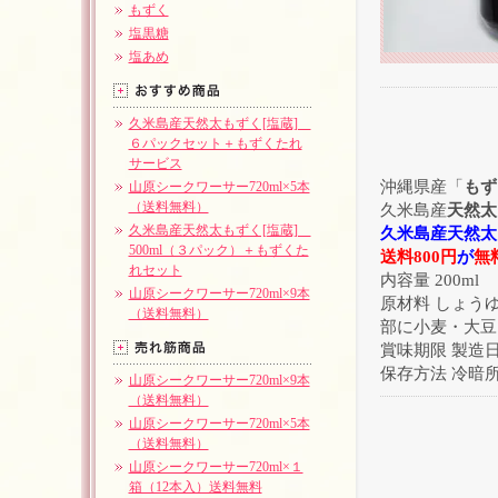
もずく
塩黒糖
塩あめ
久米島産天然太もずく[塩蔵]
６パックセット＋もずくたれ
サービス
沖縄県産「
もず
山原シークワーサー720ml×5本
（送料無料）
久米島産
天然太
久米島産天然太もずく[塩蔵]
久米島産天然太
500ml（３パック）＋もずくた
送料800円
が
無
れセット
内容量 200ml
山原シークワーサー720ml×9本
原材料 しょう
（送料無料）
部に小麦・大豆
賞味期限 製造
保存方法 冷暗
山原シークワーサー720ml×9本
（送料無料）
山原シークワーサー720ml×5本
（送料無料）
山原シークワーサー720ml×１
箱（12本入）送料無料